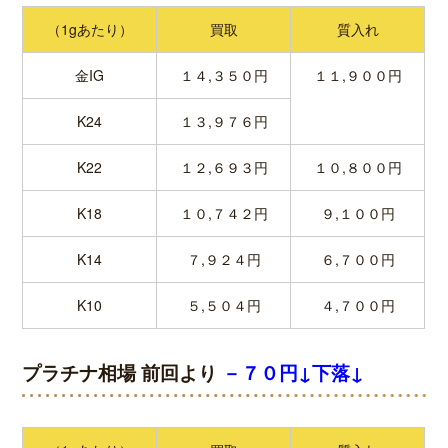
（1gあたり）
買取
質入れ
金IG
１４,３５０円
１１,９００円
K24
１３,９７６円
K22
１２,６９３円
１０,８００円
K18
１０,７４２円
９,１００円
K14
７,９２４円
６,７００円
K10
５,５０４円
４,７００円
プラチナ相場 前回より
－７０円↓下落↓