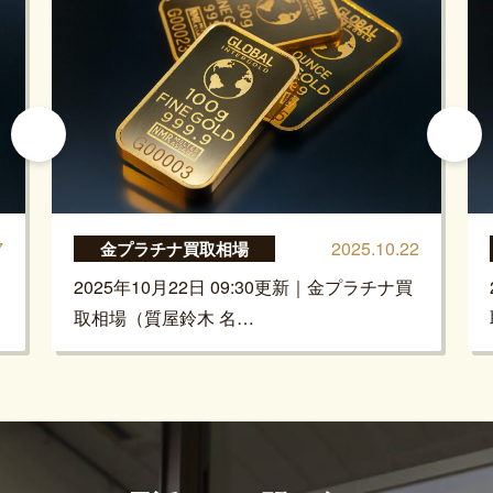
7
2025.10.22
金プラチナ買取相場
2025年10月22日 09:30更新｜金プラチナ買
取相場（質屋鈴木 名…