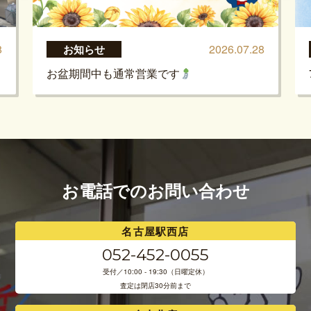
8
2026.07.28
お知らせ
お盆期間中も通常営業です
お電話でのお問い合わせ
名古屋駅西店
052-452-0055
受付／10:00 - 19:30（日曜定休）
査定は閉店30分前まで