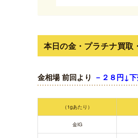
本日の金・プラチナ買取・質入
金相場 前回より
－２８円↓下
（1gあたり）
金IG