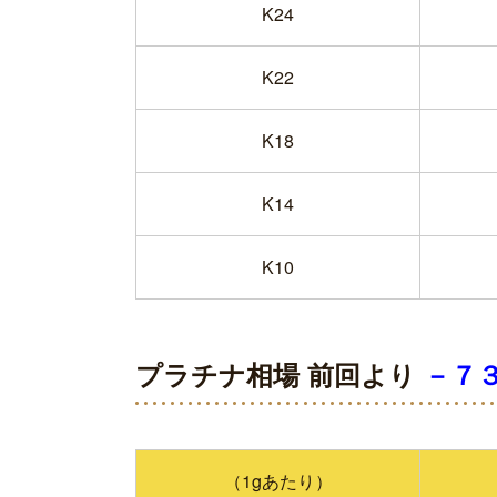
K24
K22
K18
K14
K10
プラチナ相場 前回より
－７３
（1gあたり）