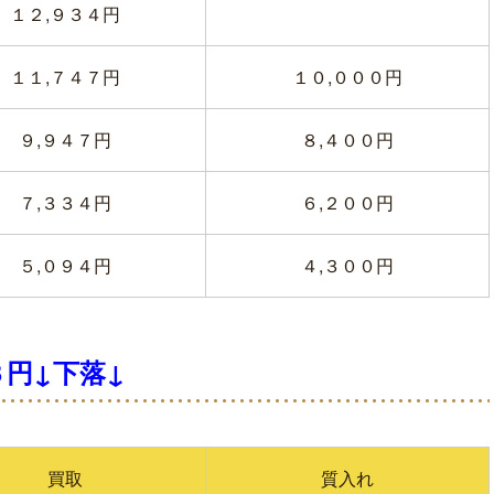
１２,９３４円
１１,７４７円
１０,０００円
９,９４７円
８,４００円
７,３３４円
６,２００円
５,０９４円
４,３００円
円↓下落↓
買取
質入れ