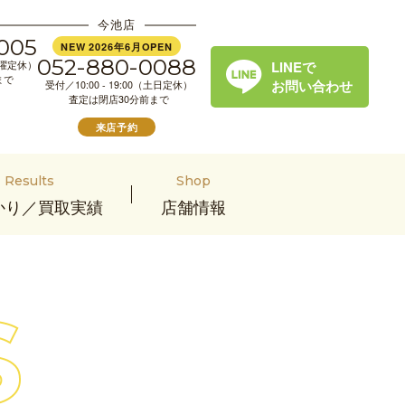
今池店
005
NEW 2026年6月OPEN
052-880-0088
LINEで
（水曜定休）
まで
お問い合わせ
受付／10:00 - 19:00（土日定休）
査定は閉店30分前まで
来店予約
Results
Shop
かり／買取実績
店舗情報