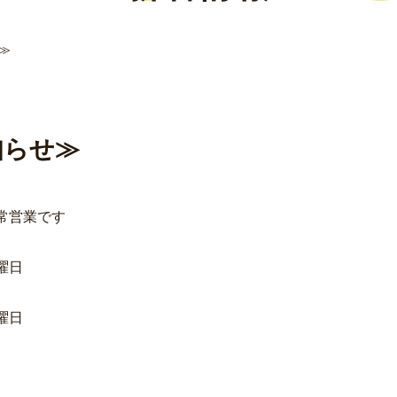
≫
知らせ≫
常営業です
曜日
日
0