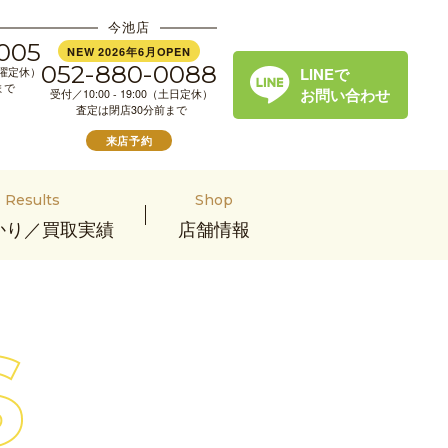
今池店
005
NEW 2026年6月OPEN
052-880-0088
LINEで
（水曜定休）
まで
お問い合わせ
受付／10:00 - 19:00（土日定休）
査定は閉店30分前まで
来店予約
Results
Shop
かり／買取実績
店舗情報