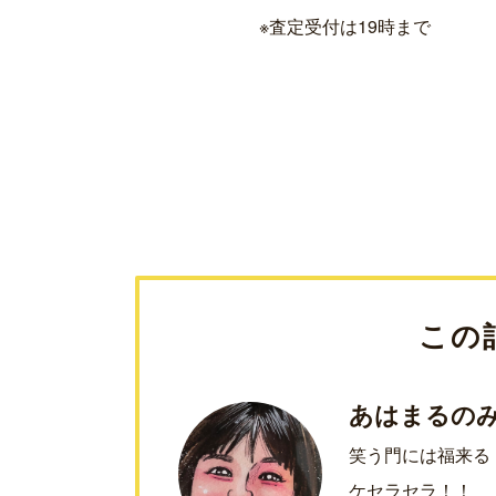
※査定受付は19時まで
この
あはまるの
笑う門には福来る
ケセラセラ！！