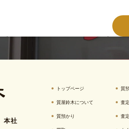
トップページ
質
質屋鈴木について
査
質預かり
査
）本社