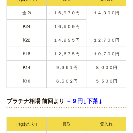
金IG
１６,９７０円
１４,０００円
K24
１６,５０９円
K22
１４,９９５円
１２,７００円
K18
１２,６７５円
１０,７００円
K14
９,３６１円
８,０００円
K10
６,５０２円
５,５００円
プラチナ相場 前回より
－９円↓下落↓
（1gあたり）
買取
質入れ