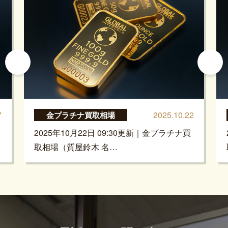
7
2025.10.22
金プラチナ買取相場
2025年10月22日 09:30更新｜金プラチナ買
取相場（質屋鈴木 名…