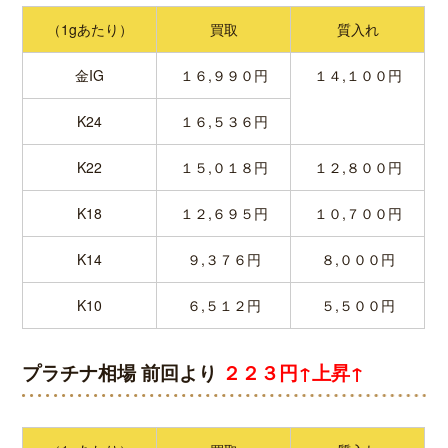
（1gあたり）
買取
質入れ
金IG
１６,９９０円
１４,１００円
K24
１６,５３６円
K22
１５,０１８円
１２,８００円
K18
１２,６９５円
１０,７００円
K14
９,３７６円
８,０００円
K10
６,５１２円
５,５００円
プラチナ相場 前回より
２２３円↑上昇↑