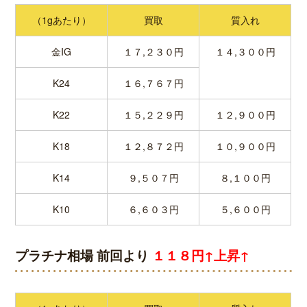
（1gあたり）
買取
質入れ
金IG
１７,２３０円
１４,３００円
K24
１６,７６７円
K22
１５,２２９円
１２,９００円
K18
１２,８７２円
１０,９００円
K14
９,５０７円
８,１００円
K10
６,６０３円
５,６００円
プラチナ相場 前回より
１１８円↑上昇↑