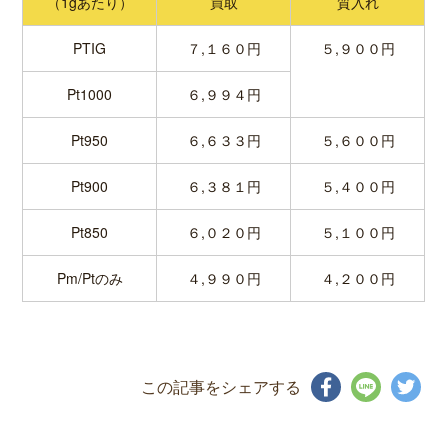
（1gあたり）
買取
質入れ
PTIG
７,１６０円
５,９００円
Pt1000
６,９９４円
Pt950
６,６３３円
５,６００円
Pt900
６,３８１円
５,４００円
Pt850
６,０２０円
５,１００円
Pm/Ptのみ
４,９９０円
４,２００円
この記事をシェアする