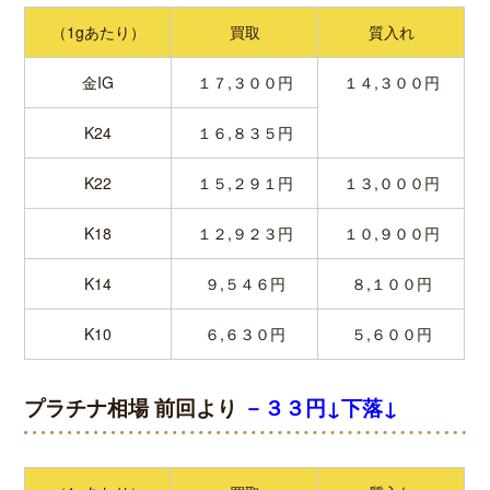
（1gあたり）
買取
質入れ
金IG
１７,３００円
１４,３００円
K24
１６,８３５円
K22
１５,２９１円
１３,０００円
K18
１２,９２３円
１０,９００円
K14
９,５４６円
８,１００円
K10
６,６３０円
５,６００円
プラチナ相場 前回より
－３３円↓下落↓