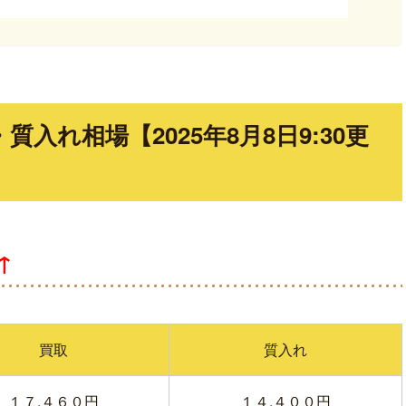
入れ相場【2025年8月8日9:30更
↑
買取
質入れ
１７,４６０円
１４,４００円