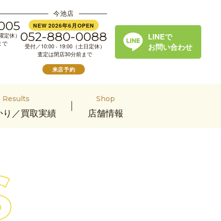
今池店
005
NEW 2026年6月OPEN
052-880-0088
LINEで
（水曜定休）
まで
お問い合わせ
受付／10:00 - 19:00（土日定休）
査定は閉店30分前まで
来店予約
Results
Shop
かり／買取実績
店舗情報