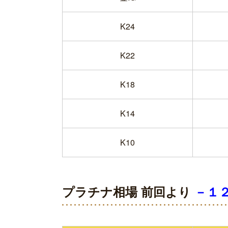
K24
K22
K18
K14
K10
プラチナ相場 前回より
－１２