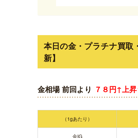
本日の金・プラチナ買取・質
新】
金相場 前回より
７８円↑上昇
（1gあたり）
金IG