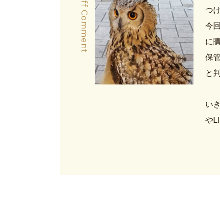
Staff Comment
つ
今回
に
保
と
い
やL