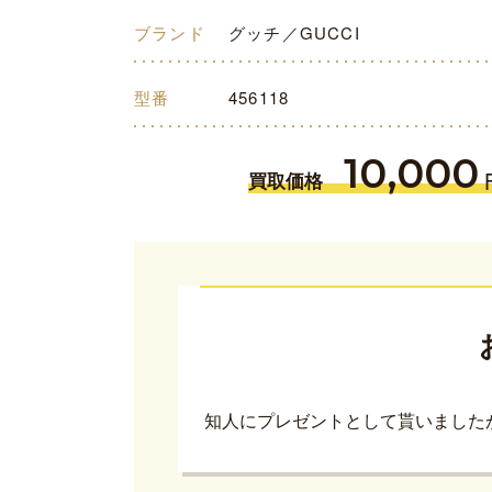
ブランド
グッチ／GUCCI
型番
456118
10,000
買取価格
知人にプレゼントとして貰いました