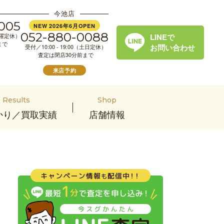
今池店
005
NEW 2026年6月OPEN
052-880-0088
LINEで
（水曜定休）
まで
お問い合わせ
受付／10:00 - 19:00（土日定休）
査定は閉店30分前まで
来店予約
Results
Shop
かり／買取実績
店舗情報