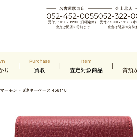
名古屋駅西店
金山北店
052-452-0055
052-322-0
受付／10:00 - 19:30（日曜定休）
受付／10:00 - 19:30
査定は閉店30分前まで
査定は閉店30分前
wn
Purchase
Item
かり
買取
査定対象商品
質預
マーモント 6連キーケース 456118