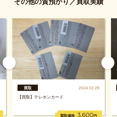
その他の質預かり／買取実績
1
2024.02.28
買取
【買取】テレホンカード
3,600
買取価格
円