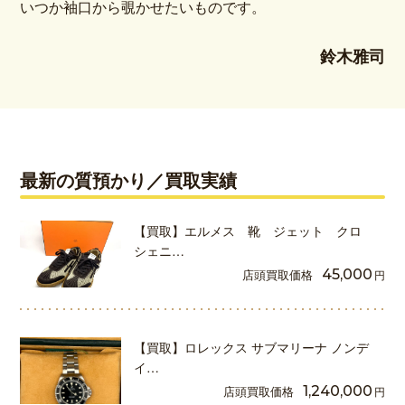
いつか袖口から覗かせたいものです。
鈴木雅司
最新の質預かり／買取実績
【買取】エルメス 靴 ジェット クロ
シェニ…
店頭買取価格
45,000
円
【買取】ロレックス サブマリーナ ノンデ
イ…
店頭買取価格
1,240,000
円