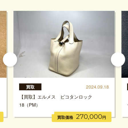
1
2024.09.18
買取
【買取】エルメス ピコタンロック
18（PM）
270,000
買取価格
円