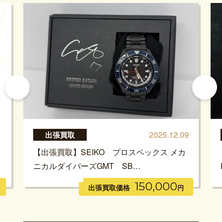
1
2025.12.09
出張買取
【出張買取】SEIKO プロスペックス メカ
ニカルダイバーズGMT SB…
150,000
出張買取価格
円