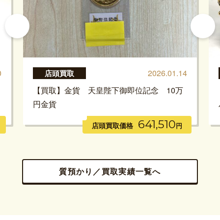
0
2026.01.14
店頭買取
【買取】金貨 天皇陛下御即位記念 10万
円金貨
641,510
店頭買取価格
円
質預かり／買取実績一覧へ