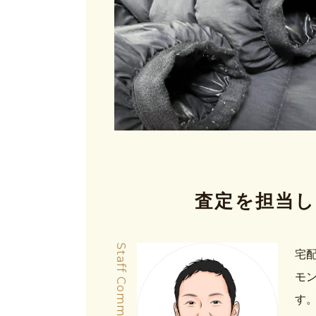
査定を担当し
Staff Comment
宅
モ
す