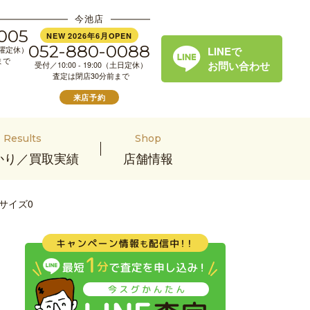
今池店
005
NEW 2026年6月OPEN
052-880-0088
LINEで
（水曜定休）
まで
お問い合わせ
受付／10:00 - 19:00（土日定休）
査定は閉店30分前まで
来店予約
Results
Shop
かり／買取実績
店舗情報
サイズ0