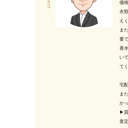
価
衣
え
ま
要
香
いて
て
宅配
また
か
▶質
査