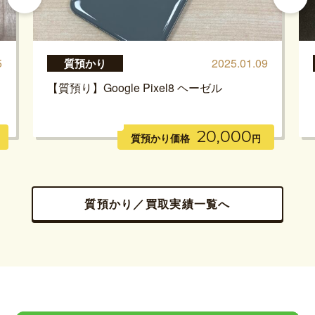
5
2025.01.09
質預かり
【質預り】Google Pixel8 ヘーゼル
20,000
質預かり価格
円
質預かり／買取実績一覧へ