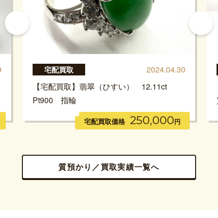
9
2024.04.30
宅配買取
【宅配買取】翡翠（ひすい） 12.11ct
Pt900 指輪
250,000
宅配買取価格
円
質預かり／買取実績一覧へ