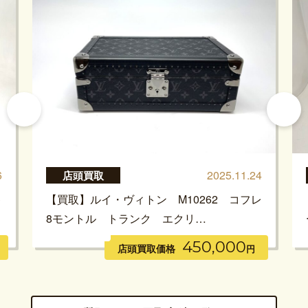
6
2025.11.24
店頭買取
キ
【買取】ルイ・ヴィトン M10262 コフレ
8モントル トランク エクリ…
450,000
店頭買取価格
円