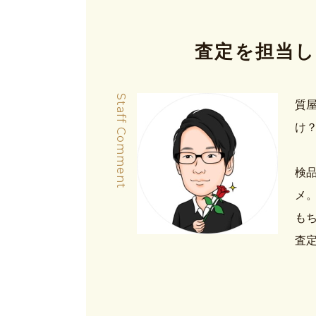
査定を担当し
Staff Comment
質
け
検
メ
も
査