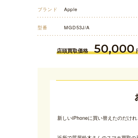
ブランド
Apple
型番
MGD53J/A
50,000
店頭買取価格
新しいiPhoneに買い替えたのだ
近所で質屋鈴木さんのスマホ買取の