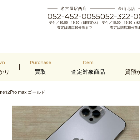
名古屋駅西店
金山北店
052-452-0055
052-322-0
受付／10:00 - 19:30（日曜定休）
受付／10:00 - 19:30
査定は閉店30分前まで
査定は閉店30分前
wn
Purchase
Item
かり
買取
査定対象商品
質預
one12Pro max ゴールド