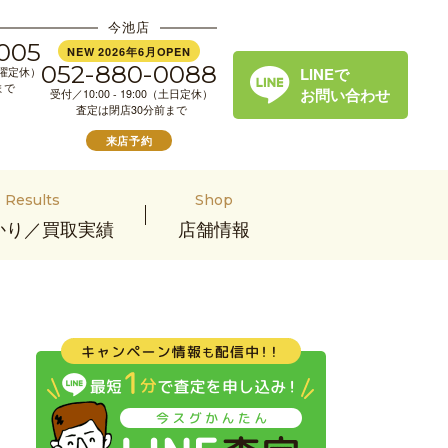
今池店
005
NEW 2026年6月OPEN
052-880-0088
LINEで
（水曜定休）
まで
お問い合わせ
受付／10:00 - 19:00（土日定休）
査定は閉店30分前まで
来店予約
Results
Shop
かり／買取実績
店舗情報