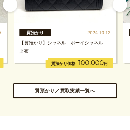
9
2024.10.13
質預かり
【質預かり】シャネル ボーイシャネル
財布
100,000
質預かり価格
円
質預かり／買取実績一覧へ