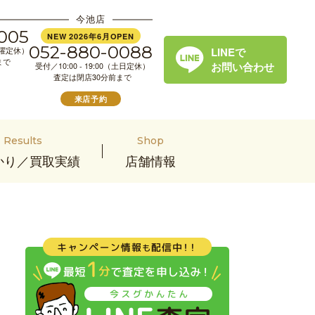
今池店
005
NEW 2026年6月OPEN
052-880-0088
LINEで
（水曜定休）
まで
お問い合わせ
受付／10:00 - 19:00（土日定休）
査定は閉店30分前まで
来店予約
Results
Shop
かり／買取実績
店舗情報