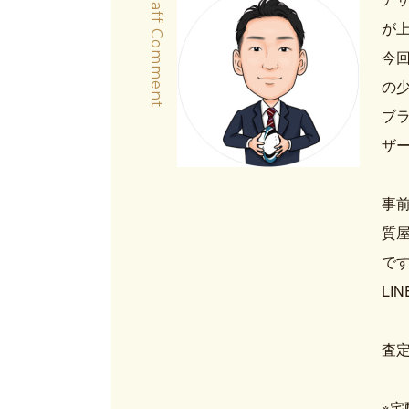
Staff Comment
が
今回
の
ブ
ザ
事前
質屋
で
LI
査
※