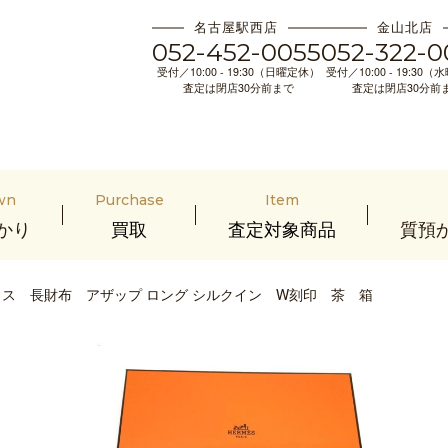
名古屋駅西店
金山北店
052-452-0055
052-322-0
受付／10:00 - 19:30（日曜定休）
受付／10:00 - 19:30
査定は閉店30分前まで
査定は閉店30分前
wn
Purchase
Item
かり
買取
査定対象商品
質預
ス 長財布 アザップ ロング シルクイン W刻印 茶 箱