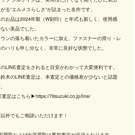
上がる“エルメスらしさ”が詰まった名作です。
のお品は2024年製（W刻印）と年式も新しく、使用感
少ない美品でした。
ラウンの落ち着いたカラーに加え、ファスナーの滑り・レ
ーのハリも申し分なく、非常に良好な状態でした。
のLINE査定をされると目安がわかって大変便利です。
鈴木のLINE査定は、本査定との価格差が少ないと話題
す。
NE査定はこちら
▶https://78suzuki.co.jp/line/
定以外でもご相談いただけます！
宅配買取および出張買取は事前査定が必須となります。