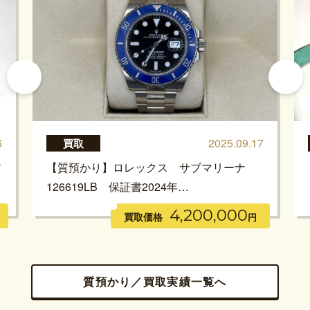
6
2025.09.17
買取
ソ
【質預かり】ロレックス サブマリーナ
126619LB 保証書2024年…
4,200,000
買取価格
円
質預かり／買取実績一覧へ