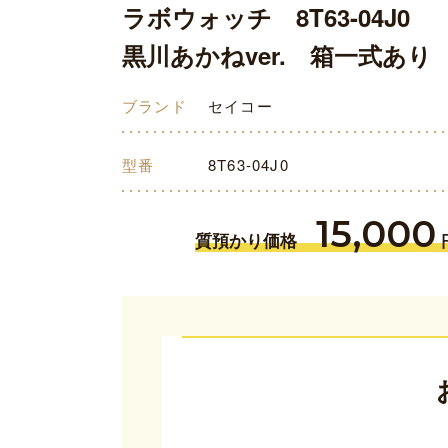
ラボウォッチ 8T63-04J0
黒川あかねver. 箱一式あり
ブランド
セイコー
型番
8T63-04J0
15,000
質預かり価格