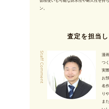
普段使いも可能な防水性や耐久性を持
ン。
査定を担当し
Staff Comment
漫
つ
実際
お
名
り
ま
い