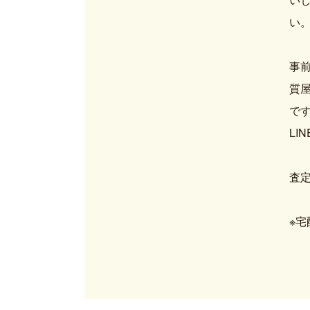
い
事前
質屋
で
LI
査
※