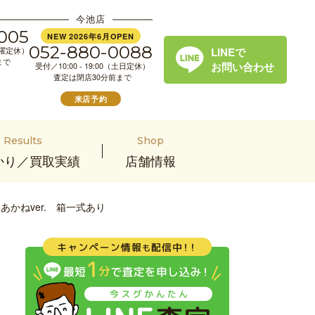
今池店
005
NEW 2026年6月OPEN
052-880-0088
LINEで
（水曜定休）
まで
お問い合わせ
受付／10:00 - 19:00（土日定休）
査定は閉店30分前まで
来店予約
Results
Shop
かり／買取実績
店舗情報
あかねver. 箱一式あり