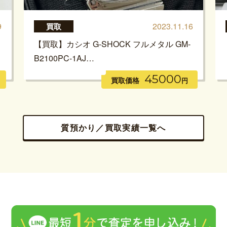
9
2023.11.16
買取
【買取】カシオ G-SHOCK フルメタル GM-
B2100PC-1AJ…
45000
買取価格
円
質預かり／買取実績一覧へ