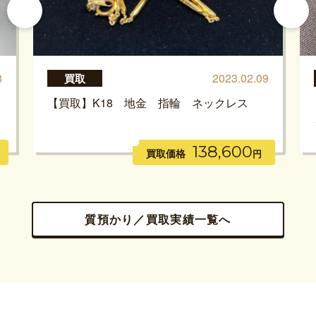
8
2023.02.09
買取
【買取】K18 地金 指輪 ネックレス
138,600
買取価格
円
質預かり／買取実績一覧へ