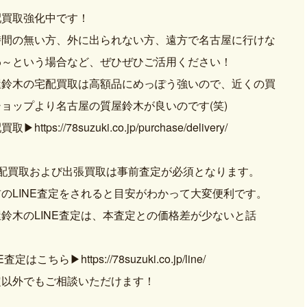
配買取強化中です！
時間の無い方、外に出られない方、遠方で名古屋に行けな
わ～という場合など、ぜひぜひご活用ください！
屋鈴木の宅配買取は高額品にめっぽう強いので、近くの買
ショップより名古屋の質屋鈴木が良いのです(笑)
取▶https://78suzuki.co.jp/purchase/delivery/
宅配買取および出張買取は事前査定が必須となります。
のLINE査定をされると目安がわかって大変便利です。
鈴木のLINE査定は、本査定との価格差が少ないと話
！
E査定はこちら▶https://78suzuki.co.jp/line/
定以外でもご相談いただけます！