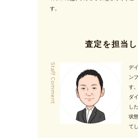
す。
査定を担当し
Staff Comment
デ
ン
す。
ダ
し
状
て