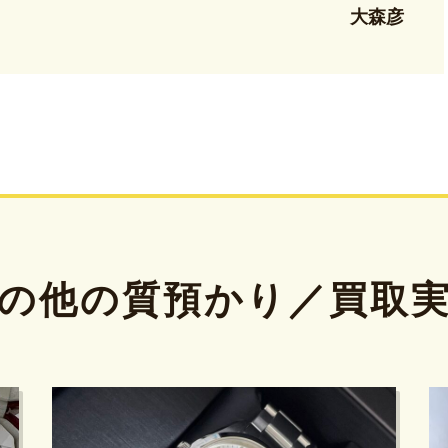
大森彦
の他の質預かり／買取