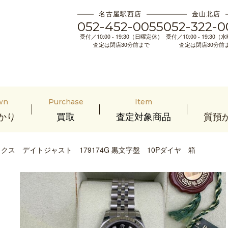
名古屋駅西店
金山北店
052-452-0055
052-322-0
受付／10:00 - 19:30（日曜定休）
受付／10:00 - 19:30
査定は閉店30分前まで
査定は閉店30分前
wn
Purchase
Item
かり
買取
査定対象商品
質預
ス デイトジャスト 179174G 黒文字盤 10Pダイヤ 箱