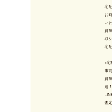
宅
お
い
質
取
宅配買
※
事前
質屋
題
LIN
査