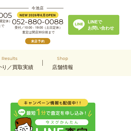
今池店
005
NEW 2026年6月OPEN
052-880-0088
LINEで
（水曜定休）
まで
お問い合わせ
受付／10:00 - 19:00（土日定休）
査定は閉店30分前まで
来店予約
Results
Shop
かり／買取実績
店舗情報