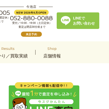
今池店
005
NEW 2026年6月OPEN
052-880-0088
LINEで
（水曜定休）
まで
お問い合わせ
受付／10:00 - 19:00（土日定休）
査定は閉店30分前まで
来店予約
Results
Shop
かり／買取実績
店舗情報