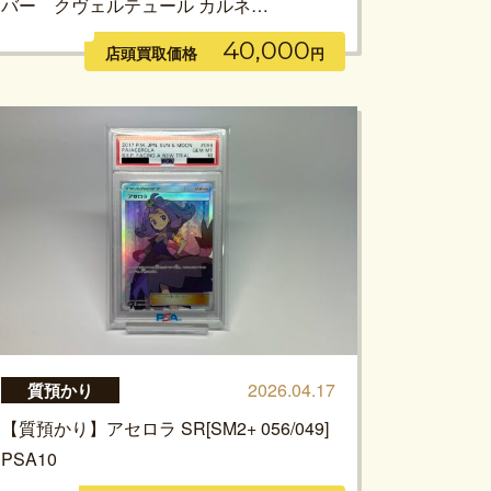
バー クヴェルテュール カルネ…
40,000
店頭買取価格
円
2026.04.17
質預かり
【質預かり】アセロラ SR[SM2+ 056/049]
PSA10