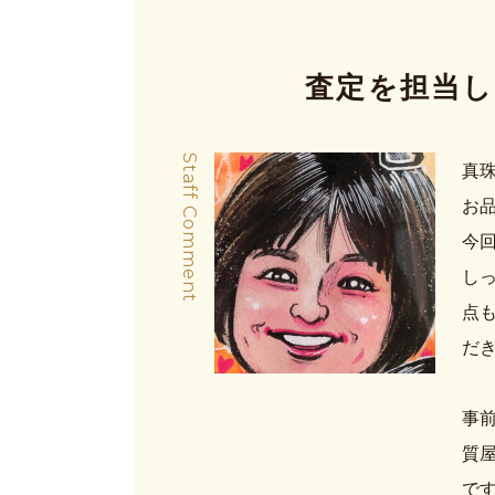
査定を担当し
Staff Comment
真
お
今
し
点
だ
事前
質屋
で