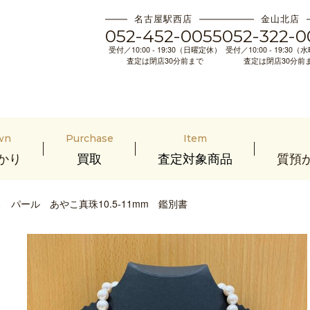
名古屋駅西店
金山北店
052-452-0055
052-322-0
受付／10:00 - 19:30（日曜定休）
受付／10:00 - 19:30
査定は閉店30分前まで
査定は閉店30分前
wn
Purchase
Item
かり
買取
査定対象商品
質預
パール あやこ真珠10.5-11mm 鑑別書