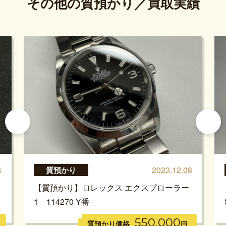
その他の質預かり／買取実績
4
2023.12.08
質預かり
【質預かり】ロレックス エクスプローラー
1 114270 Y番
550,000
質預かり価格
円