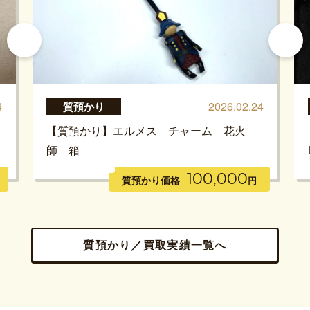
4
2026.02.24
質預かり
【質預かり】エルメス チャーム 花火
師 箱
100,000
質預かり価格
円
質預かり／買取実績一覧へ