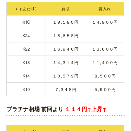
（1gあたり）
買取
質入れ
金IG
１９,１８０円
１４,９００円
K24
１８,６５８円
K22
１６,９４６円
１３,６００円
K18
１４,３１４円
１１,４００円
K14
１０,５７９円
８,５００円
K10
７,３４８円
５,９００円
プラチナ相場 前回より
１１４円↑上昇↑