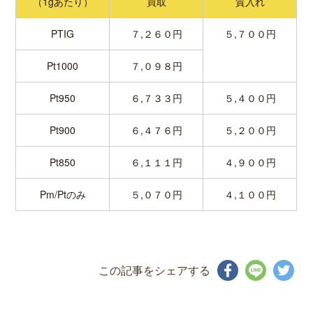
（1gあたり）
買取
質入れ
PTIG
７,２６０円
５,７００円
Pt1000
７,０９８円
Pt950
６,７３３円
５,４００円
Pt900
６,４７６円
５,２００円
Pt850
６,１１１円
４,９００円
Pm/Ptのみ
５,０７０円
４,１００円
この記事をシェアする