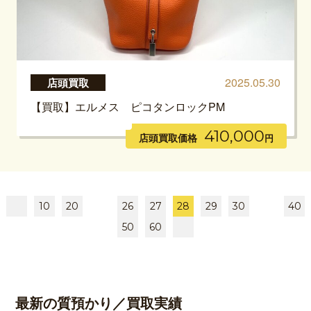
2025.05.30
店頭買取
【買取】エルメス ピコタンロックPM
410,000
店頭買取価格
円
10
20
26
27
28
29
30
40
50
60
最新の質預かり／買取実績