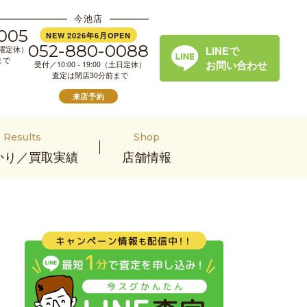
今池店
005
NEW 2026年6月OPEN
052-880-0088
LINEで
（水曜定休）
まで
お問い合わせ
受付／10:00 - 19:00（土日定休）
査定は閉店30分前まで
来店予約
Results
Shop
かり／買取実績
店舗情報