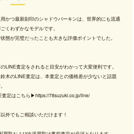
使用かつ最新刻印のシャドウバーキンは、世界的にも流通
がごくわずかなモデルです。
管状態が完璧だったことも大きな評価ポイントでした。
のLINE査定をされると目安がわかって大変便利です。
鈴木のLINE査定は、本査定との価格差が少ないと話題
す。
NE査定はこちら
▶https://78suzuki.co.jp/line/
定以外でもご相談いただけます！
宅配買取および出張買取は事前査定が必須となります。