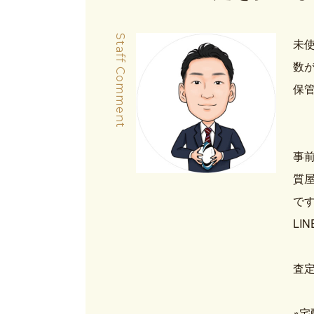
Staff Comment
未
数
保
事前
質屋
で
LI
査
※