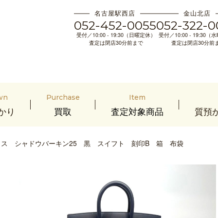
名古屋駅西店
金山北店
052-452-0055
052-322-0
受付／10:00 - 19:30（日曜定休）
受付／10:00 - 19:30
査定は閉店30分前まで
査定は閉店30分前
wn
Purchase
Item
かり
買取
査定対象商品
質預
ス シャドウバーキン25 黒 スイフト 刻印B 箱 布袋