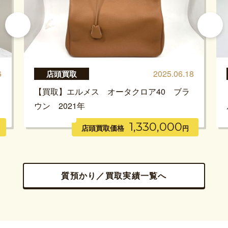
6
2025.06.18
店頭買取
【買取】エルメス オータクロア40 ブラ
ウン 2021年
1,330,000
店頭買取価格
円
質預かり／買取実績一覧へ