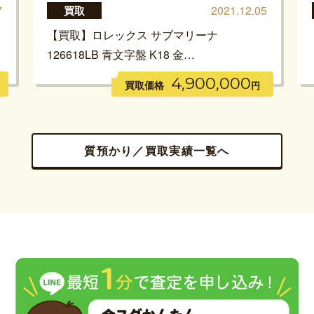
7
2021.12.05
買取
【買取】ロレックス サブマリーナ
126618LB 青文字盤 K18 金…
4,900,000
買取価格
円
質預かり／買取実績一覧へ