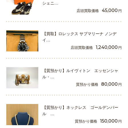
シェニ…
店頭買取価格
45,000
円
【買取】ロレックス サブマリーナ ノンデ
イ…
店頭買取価格
1,240,000
円
【質預かり】ルイヴィトン エッセンシャ
ル・…
質預かり価格
80,000
円
【質預かり】ネックレス ゴールデンパー
ル …
質預かり価格
150,000
円