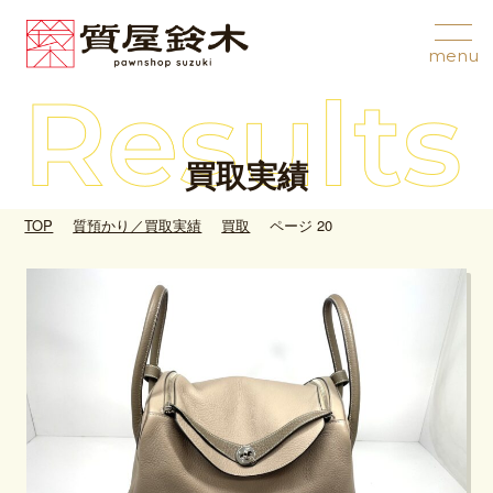
買取実績
TOP
質預かり／買取実績
買取
ページ 20