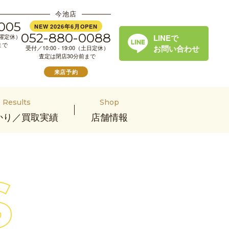
今池店
005
NEW 2026年6月OPEN
052-880-0088
LINEで
（水曜定休）
まで
お問い合わせ
受付／10:00 - 19:00（土日定休）
査定は閉店30分前まで
来店予約
Results
Shop
かり／買取実績
店舗情報