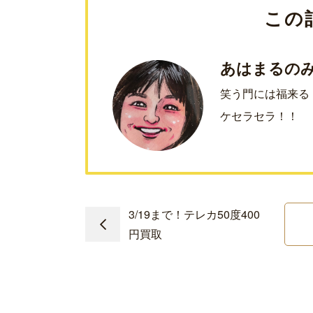
この
あはまるの
笑う門には福来る
ケセラセラ！！
3/19まで！テレカ50度400
円買取