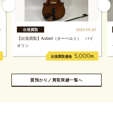
0
2024.05.20
出張買取
【出張買取】Aubert（オーベルト） バイ
オリン
5,000
出張買取価格
円
質預かり／買取実績一覧へ